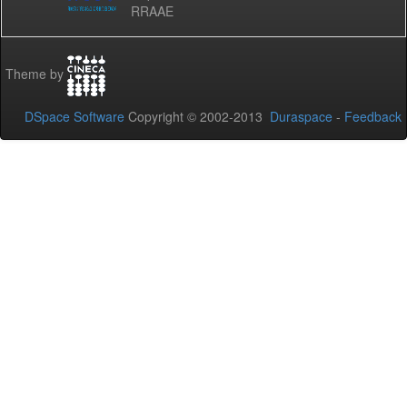
RRAAE
Theme by
DSpace Software
Copyright © 2002-2013
Duraspace
-
Feedback