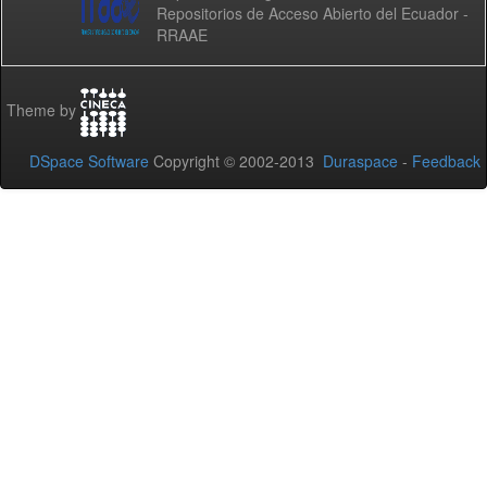
Repositorios de Acceso Abierto del Ecuador -
RRAAE
Theme by
DSpace Software
Copyright © 2002-2013
Duraspace
-
Feedback