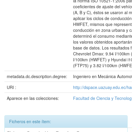
la norma ISO 10521-1:2006 par
coeficientes de ajuste del vehíc
(A, B y C), éstos se usaron al
aplicar los ciclos de conducci
HWFET, mismos que represent
conducción en zona urbana y ca
determinó el consumo mediante
los valores obtenidos aportará
base de datos. Los resultados 
Chevrolet Dmax: 9.94 l/100km 
l/100km (HWFET) y Hyundai i10
(FTP75) y 3.82 l/100km (HWFE
metadata.dc.description.degree:
Ingeniero en Mecánica Automot
URI :
http://dspace.uazuay.edu.ec/ha
Aparece en las colecciones:
Facultad de Ciencia y Tecnolog
Ficheros en este ítem: