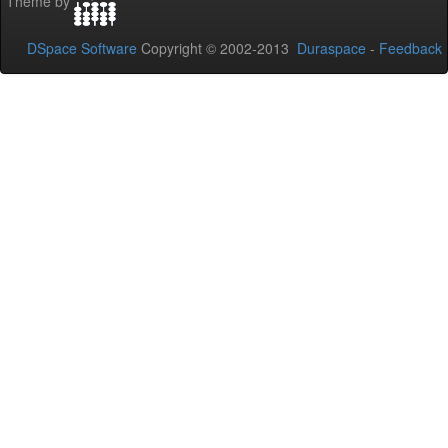
Theme by
DSpace Software
Copyright © 2002-2013
Duraspace
-
Feedback