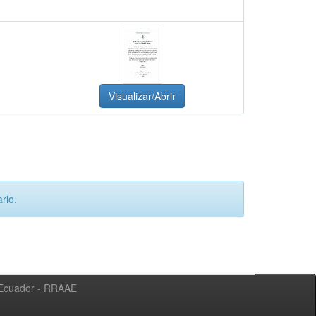
Visualizar/Abrir
rio.
l Ecuador - RRAAE