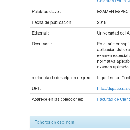
Calderón Pauta, J
Palabras clave :
EXAMEN ESPECI
Fecha de publicación :
2018
Editorial :
Universidad del 
Resumen :
En el primer capí
aplicación del ex
examen especial s
normativa aplicabl
examen aplicado 
metadata.dc.description.degree:
Ingeniero en Cont
URI :
http://dspace.ua
Aparece en las colecciones:
Facultad de Cienc
Ficheros en este ítem: