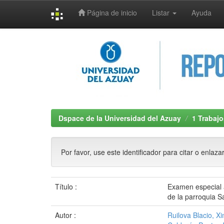
Página de inicio
Listar
Ayuda
Skip
navigation
Dspace de la Universidad del Azuay
1 Trabajo
Por favor, use este identificador para citar o enlaza
Título :
Examen especial a
de la parroquia S
Autor :
Ruilova Blacio, X