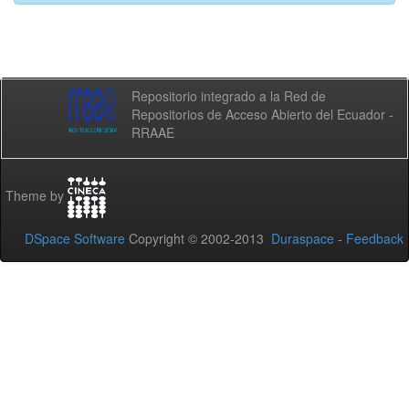
Repositorio integrado a la Red de
Repositorios de Acceso Abierto del Ecuador -
RRAAE
Theme by
DSpace Software
Copyright © 2002-2013
Duraspace
-
Feedback