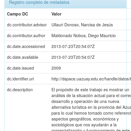
Registro completo de metadatos
Campo DC
Valor
dc.contributor.advisor
Ullauri Donoso, Narcisa de Jesús
dc.contributor.author
Maldonado Noboa, Diego Mauricio
dc.date.accessioned
2013-07-23T20:54:07Z
dc.date.available
2013-07-23T20:54:07Z
dc.date.issued
2009
dc.identifier.uri
http://dspace.uazuay.edu.ec/handle/datos
dc.description
El propósito de este trabajo es mostrar un
análisis de la situación actual para el corre
desarrollo y operación de una nueva
alternativa turística en la provincia del Azu
para lo cual hemos tomado como referenc
aspectos geográficos, económicos y
sociológicos que nos ayudarán a la
comercialización y funcionamiento de este