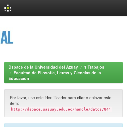
Skip
navigation
Dspace de la Universidad del Azuay
1 Trabajos
Facultad de Filosofía, Letras y Ciencias de la
Educación
Por favor, use este identificador para citar o enlazar este
ítem:
http://dspace.uazuay.edu.ec/handle/datos/844