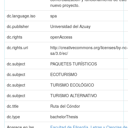
nuevo proyecto.
dc.language.iso
spa
dc.publisher
Universidad del Azuay
dc.rights
openAccess
dc.rights.uri
http://creativecommons.org/licenses/by-nc-
sa/3.0/ec/
dc.subject
PAQUETES TURÍSTICOS
dc.subject
ECOTURISMO
dc.subject
TURISMO ECOLÓGICO
dc.subject
TURISMO ALTERNATIVO
dc.title
Ruta del Cóndor
dc.type
bachelorThesis
Aparece en las
Facultad de Filosofía, Letras y Ciencias d