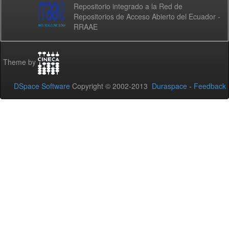
Repositorio integrado a la Red de
Repositorios de Acceso Abierto del Ecuador -
RRAAE
Theme by
DSpace Software
Copyright © 2002-2013
Duraspace
-
Feedback