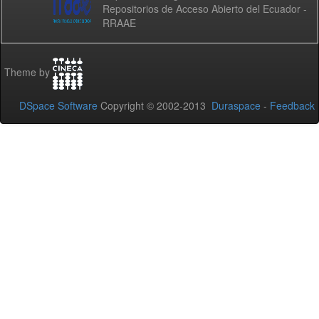
Repositorios de Acceso Abierto del Ecuador -
RRAAE
Theme by
DSpace Software
Copyright © 2002-2013
Duraspace
-
Feedback