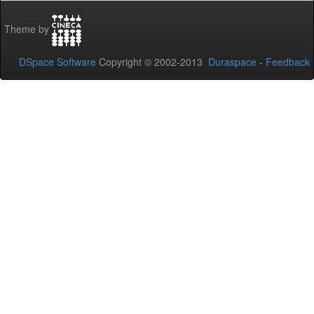
Theme by
DSpace Software
Copyright © 2002-2013
Duraspace
-
Feedback