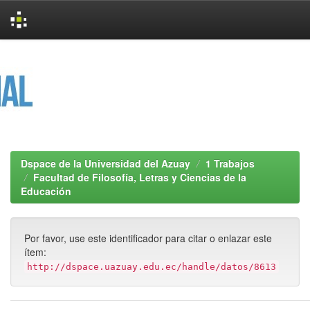
Skip
navigation
Dspace de la Universidad del Azuay
1 Trabajos
Facultad de Filosofía, Letras y Ciencias de la
Educación
Por favor, use este identificador para citar o enlazar este
ítem:
http://dspace.uazuay.edu.ec/handle/datos/8613