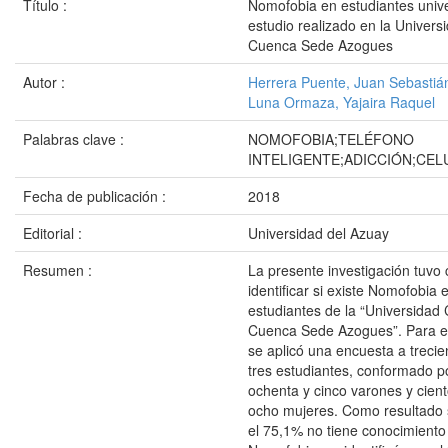
Título :
Nomofobia en estudiantes univer
estudio realizado en la Univers
Cuenca Sede Azogues
Autor :
Herrera Puente, Juan Sebastiá
Luna Ormaza, Yajaira Raquel
Palabras clave :
NOMOFOBIA;TELÉFONO
INTELIGENTE;ADICCIÓN;CEL
Fecha de publicación :
2018
Editorial :
Universidad del Azuay
Resumen :
La presente investigación tuvo
identificar si existe Nomofobia 
estudiantes de la “Universidad 
Cuenca Sede Azogues”. Para es
se aplicó una encuesta a trecien
tres estudiantes, conformado p
ochenta y cinco varones y cien
ocho mujeres. Como resultado 
el 75,1% no tiene conocimiento