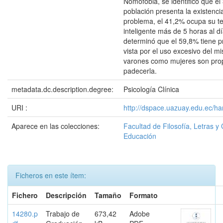
Nomofobia, se identificó que el
población presenta la existenci
problema, el 41,2% ocupa su te
inteligente más de 5 horas al d
determinó que el 59,8% tiene p
vista por el uso excesivo del m
varones como mujeres son pro
padecerla.
metadata.dc.description.degree:
Psicología Clínica
URI :
http://dspace.uazuay.edu.ec/ha
Aparece en las colecciones:
Facultad de Filosofía, Letras y 
Educación
Ficheros en este ítem:
Fichero
Descripción
Tamaño
Formato
14280.p
Trabajo de
673,42
Adobe