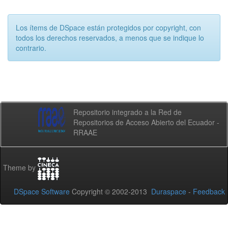
Los ítems de DSpace están protegidos por copyright, con
todos los derechos reservados, a menos que se indique lo
contrario.
Repositorio integrado a la Red de
Repositorios de Acceso Abierto del Ecuador -
RRAAE
Theme by
DSpace Software
Copyright © 2002-2013
Duraspace
-
Feedback