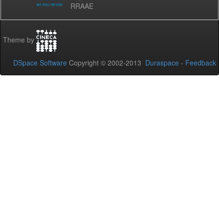
RRAAE
Theme by
DSpace Software
Copyright © 2002-2013
Duraspace
-
Feedback