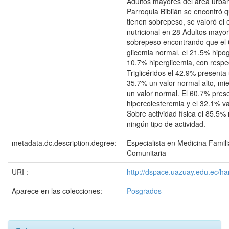
Adultos mayores del área urban
Parroquia Biblián se encontró 
tienen sobrepeso, se valoró el 
nutricional en 28 Adultos mayo
sobrepeso encontrando que el
glicemia normal, el 21.5% hipog
10.7% hiperglicemia, con respe
Triglicéridos el 42.9% presenta u
35.7% un valor normal alto, mi
un valor normal. El 60.7% pres
hipercolesteremia y el 32.1% v
Sobre actividad física el 85.5% 
ningún tipo de actividad.
metadata.dc.description.degree:
Especialista en Medicina Famili
Comunitaria
URI :
http://dspace.uazuay.edu.ec/ha
Aparece en las colecciones:
Posgrados