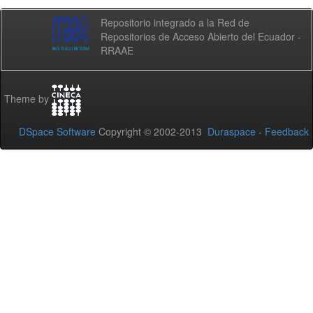
Repositorio integrado a la Red de
Repositorios de Acceso Abierto del Ecuador -
RRAAE
Theme by
DSpace Software
Copyright © 2002-2013
Duraspace
-
Feedback