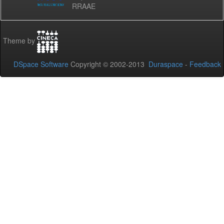
RRAAE
Theme by
DSpace Software
Copyright © 2002-2013
Duraspace
-
Feedback