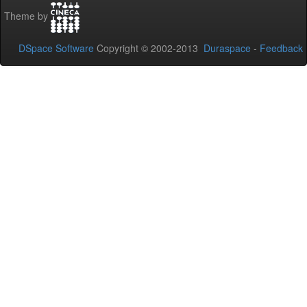
Theme by
DSpace Software
Copyright © 2002-2013
Duraspace
-
Feedback