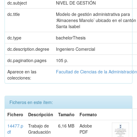
dc.subject
NIVEL DE GESTIÓN
dc.title
Modelo de gestión administrativa para
‘Almacenes Manolo’ ubicado en el cantón
Santa Isabel
dc.type
bachelorThesis
dc.description.degree
Ingeniero Comercial
dc.pagination.pages
105 p.
Aparece en las
Facultad de Ciencias de la Administración
colecciones:
Ficheros en este ítem:
Fichero
Descripción
Tamaño
Formato
14477.p
Trabajo de
6,16 MB
Adobe
df
Graduación
PDF