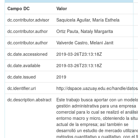
Campo DC
Valor
dc.contributor.advisor
Saquicela Aguilar, María Esthela
dc.contributor.author
Ortiz Pauta, Nataly Margarita
dc.contributor.author
Valverde Castro, Melani Janit
dc.date.accessioned
2019-03-26T23:13:18Z
dc.date.available
2019-03-26T23:13:18Z
dc.date.issued
2019
dc.identifier.uri
http://dspace.uazuay.edu.ec/handle/dato
dc.description.abstract
Este trabajo busca aportar con un model
gestión administrativa para una empresa
comercial para lo cual se realizó el análisi
entorno macro y micro, obteniendo la situ
actual de la empresa; así también se
desarrolló un estudio de mercado utilizan
métodos cuantitativo y cualitativo, con el f