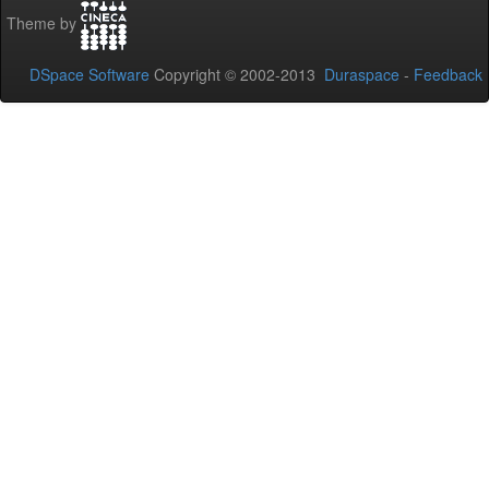
Theme by
DSpace Software
Copyright © 2002-2013
Duraspace
-
Feedback