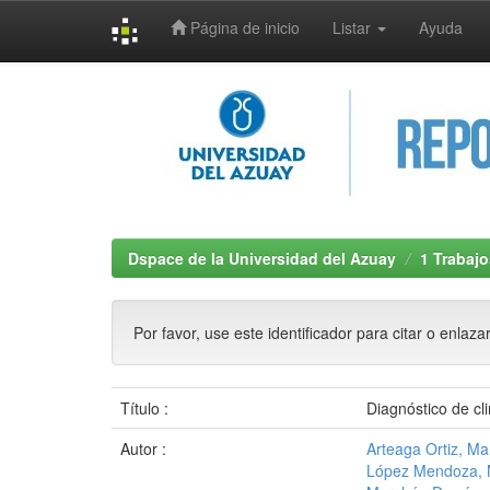
Página de inicio
Listar
Ayuda
Skip
navigation
Dspace de la Universidad del Azuay
1 Trabajo
Por favor, use este identificador para citar o enlaza
Título :
Diagnóstico de cl
Autor :
Arteaga Ortiz, Ma
López Mendoza, M