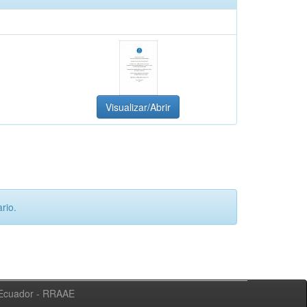
Visualizar/Abrir
rio.
l Ecuador - RRAAE