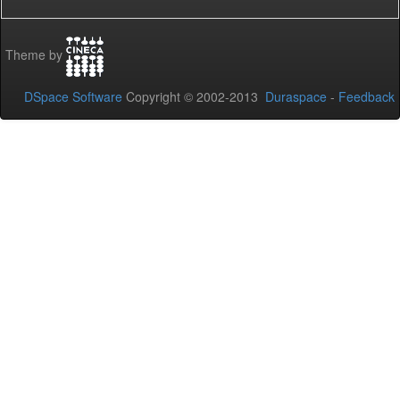
Theme by
DSpace Software
Copyright © 2002-2013
Duraspace
-
Feedback