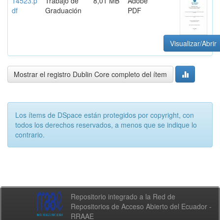
14523.p
Trabajo de
8,01 MB
Adobe
df
Graduación
PDF
Visualizar/Abrir
Mostrar el registro Dublin Core completo del ítem
Los ítems de DSpace están protegidos por copyright, con
todos los derechos reservados, a menos que se indique lo
contrario.
Repositorio integrado a la Red de
Repositorios de Acceso Abierto del Ecuador -
RRAAE