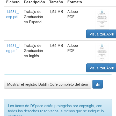
Fichero
Descripción
Tamaño
Formato
14531_
Trabajo de
1,54 MB
Adobe
esp.pdf
Graduación
PDF
en Español
Visualizar/Abrir
14531_i
Trabajo de
1,65 MB
Adobe
ng.pdf
Graduación
PDF
en Inglés
Visualizar/Abrir
Mostrar el registro Dublin Core completo del ítem
Los ítems de DSpace están protegidos por copyright, con
todos los derechos reservados, a menos que se indique lo