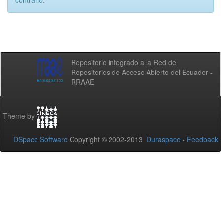
contrario.
Repositorio integrado a la Red de
Repositorios de Acceso Abierto del Ecuador -
RRAAE
Theme by
DSpace Software
Copyright © 2002-2013
Duraspace
-
Feedback