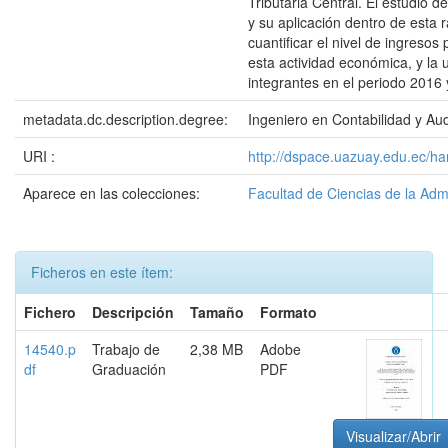
Tributaria Central. El estudio 
y su aplicación dentro de esta r
cuantificar el nivel de ingresos 
esta actividad económica, y la u
integrantes en el periodo 2016 
metadata.dc.description.degree:
Ingeniero en Contabilidad y Aud
URI :
http://dspace.uazuay.edu.ec/ha
Aparece en las colecciones:
Facultad de Ciencias de la Adm
Ficheros en este ítem:
Fichero
Descripción
Tamaño
Formato
14540.p
Trabajo de
2,38 MB
Adobe
df
Graduación
PDF
Visualizar/Abrir