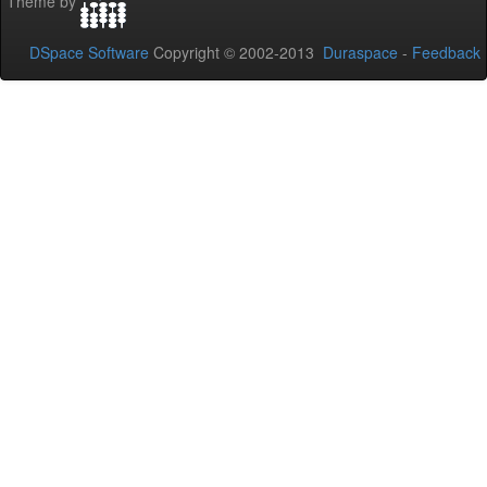
Theme by
DSpace Software
Copyright © 2002-2013
Duraspace
-
Feedback