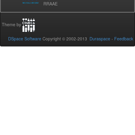
RRAAE
Theme by
DSpace Software
Copyright © 2002-2013
Duraspace
-
Feedback