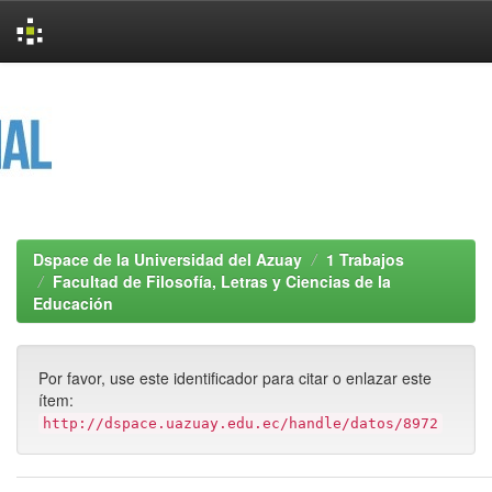
Skip
navigation
Dspace de la Universidad del Azuay
1 Trabajos
Facultad de Filosofía, Letras y Ciencias de la
Educación
Por favor, use este identificador para citar o enlazar este
ítem:
http://dspace.uazuay.edu.ec/handle/datos/8972