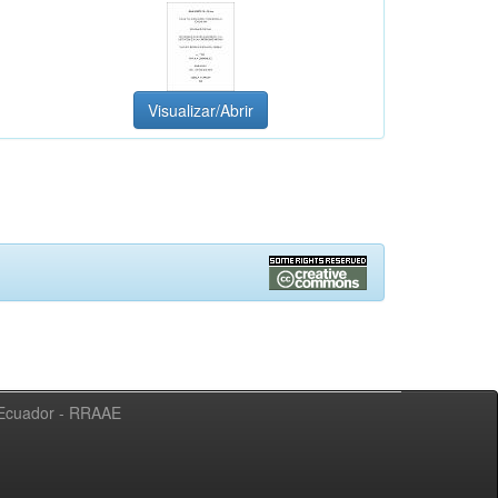
Visualizar/Abrir
l Ecuador - RRAAE