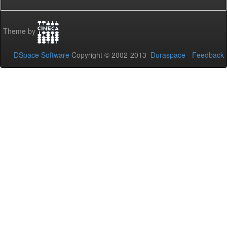
Theme by
DSpace Software
Copyright © 2002-2013
Duraspace
-
Feedback