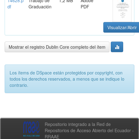
14628.p
Trabajo de
1,2 MB
Adobe
df
Graduación
PDF
Visualizar/Abrir
Mostrar el registro Dublin Core completo del ítem
Los ítems de DSpace están protegidos por copyright, con
todos los derechos reservados, a menos que se indique lo
contrario.
Repositorio integrado a la Red de
Repositorios de Acceso Abierto del Ecuador -
RRAAE