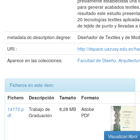
previamente establecidas una t
para generar acabados textile
resultado este estudio presenta
20 tecnologías textiles aplicad
de tejido de punto y llevadas a
metadata.dc.description.degree:
Diseñador de Textiles y de Mo
URI :
http://dspace.uazuay.edu.ec/ha
Aparece en las colecciones:
Facultad de Diseño, Arquitectur
Ficheros en este ítem:
Fichero
Descripción
Tamaño
Formato
14772.p
Trabajo de
8,28 MB
Adobe
df
Graduación
PDF
Visualizar/Abrir