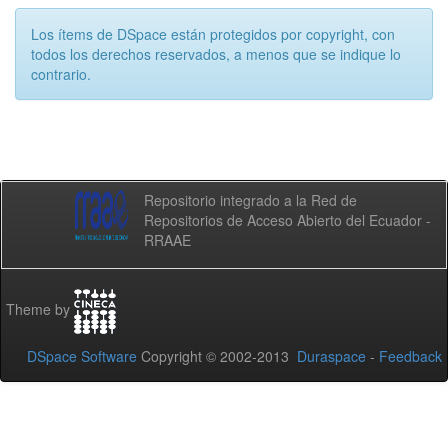
Los ítems de DSpace están protegidos por copyright, con
todos los derechos reservados, a menos que se indique lo
contrario.
Repositorio integrado a la Red de
Repositorios de Acceso Abierto del Ecuador -
RRAAE
Theme by
DSpace Software
Copyright © 2002-2013
Duraspace
-
Feedback