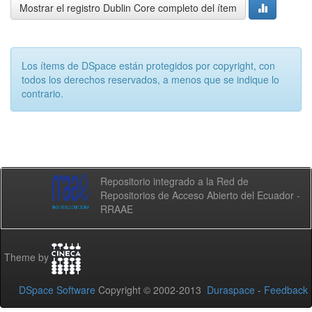
Mostrar el registro Dublin Core completo del ítem
Los ítems de DSpace están protegidos por copyright, con
todos los derechos reservados, a menos que se indique lo
contrario.
Repositorio integrado a la Red de
Repositorios de Acceso Abierto del Ecuador -
RRAAE
Theme by
DSpace Software
Copyright © 2002-2013
Duraspace
-
Feedback