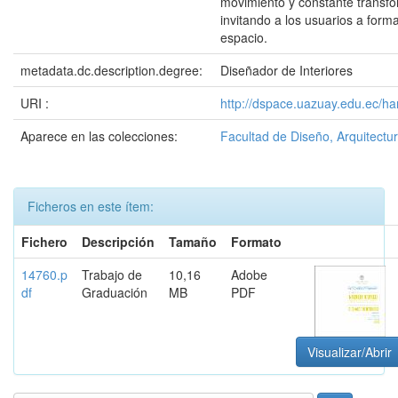
movimiento y constante transf
invitando a los usuarios a form
espacio.
metadata.dc.description.degree:
Diseñador de Interiores
URI :
http://dspace.uazuay.edu.ec/ha
Aparece en las colecciones:
Facultad de Diseño, Arquitectur
Ficheros en este ítem:
Fichero
Descripción
Tamaño
Formato
14760.p
Trabajo de
10,16
Adobe
df
Graduación
MB
PDF
Visualizar/Abrir