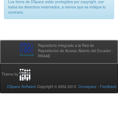
Los ítems de DSpace están protegidos por copyright, con
todos los derechos reservados, a menos que se indique lo
contrario.
Repositorio integrado a la Red de
Repositorios de Acceso Abierto del Ecuador -
RRAAE
Theme by
DSpace Software
Copyright © 2002-2013
Duraspace
-
Feedback