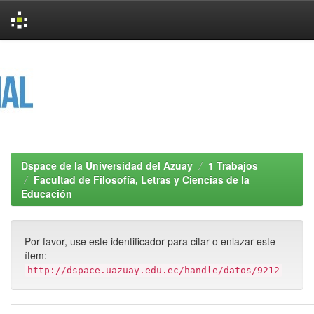
Skip
navigation
Dspace de la Universidad del Azuay
1 Trabajos
Facultad de Filosofía, Letras y Ciencias de la
Educación
Por favor, use este identificador para citar o enlazar este
ítem:
http://dspace.uazuay.edu.ec/handle/datos/9212