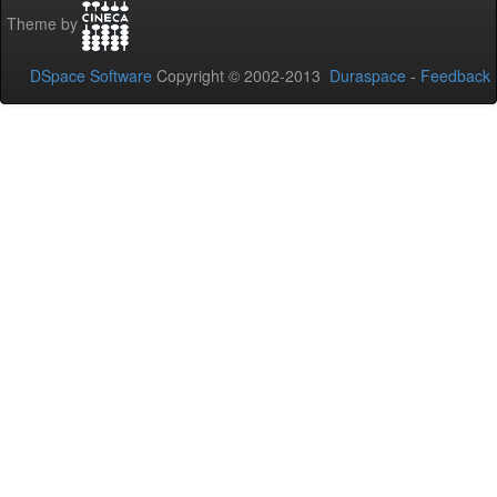
Theme by
DSpace Software
Copyright © 2002-2013
Duraspace
-
Feedback