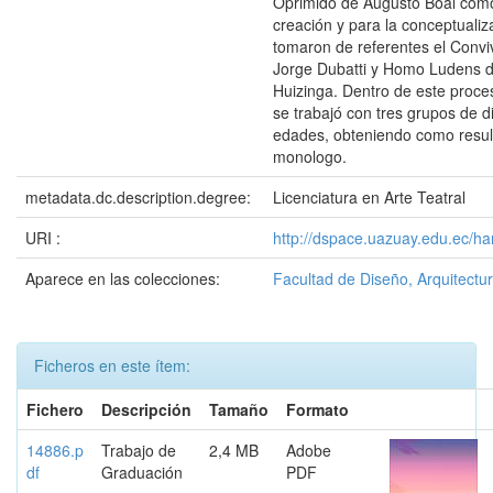
Oprimido de Augusto Boal como
creación y para la conceptualiz
tomaron de referentes el Conviv
Jorge Dubatti y Homo Ludens 
Huizinga. Dentro de este proce
se trabajó con tres grupos de d
edades, obteniendo como resul
monologo.
metadata.dc.description.degree:
Licenciatura en Arte Teatral
URI :
http://dspace.uazuay.edu.ec/ha
Aparece en las colecciones:
Facultad de Diseño, Arquitectur
Ficheros en este ítem:
Fichero
Descripción
Tamaño
Formato
14886.p
Trabajo de
2,4 MB
Adobe
df
Graduación
PDF