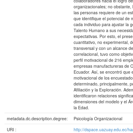
colaboradores hacia el logro de
organizacionales; no obstante, 
las personas requiere de un es
que identifique el potencial de 
cada individuo para ajustar la g
Talento Humano a sus necesid
expectativas. Por esto, el pres
cuantitativo, no experimental, d
transversal y con un alcance de
correlacional, tuvo como objetiv
perfil motivacional de 216 emp
empresas manufactureras de 
Ecuador. Así, se encontró que el
motivacional de los encuestado
determinado, principalmente, po
Afiliación y la Exploración. Ade
identificaron relaciones signific
dimensiones del modelo y el Ár
la Edad.
metadata.dc.description.degree:
Psicología Organizacional
URI :
http://dspace.uazuay.edu.ec/ha