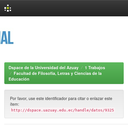
Skip
navigation
Dspace de la Universidad del Azuay
1 Trabajos
Facultad de Filosofía, Letras y Ciencias de la
Educación
Por favor, use este identificador para citar o enlazar este
ítem:
http://dspace.uazuay.edu.ec/handle/datos/9325