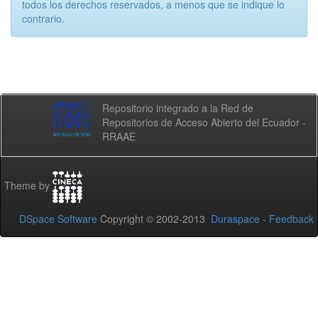
todos los derechos reservados, a menos que se indique lo
contrario.
Repositorio integrado a la Red de
Repositorios de Acceso Abierto del Ecuador -
RRAAE
Theme by
DSpace Software
Copyright © 2002-2013
Duraspace
-
Feedback