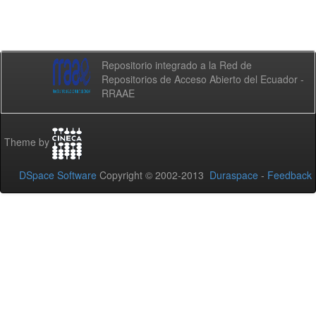
Repositorio integrado a la Red de
Repositorios de Acceso Abierto del Ecuador -
RRAAE
Theme by
DSpace Software
Copyright © 2002-2013
Duraspace
-
Feedback