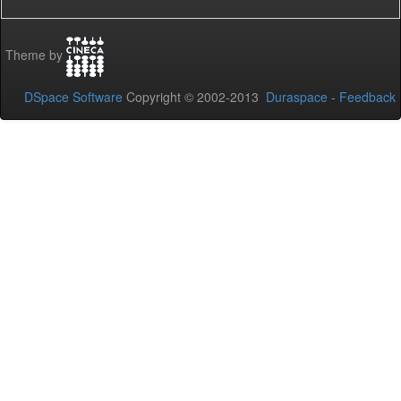
Theme by
DSpace Software
Copyright © 2002-2013
Duraspace
-
Feedback