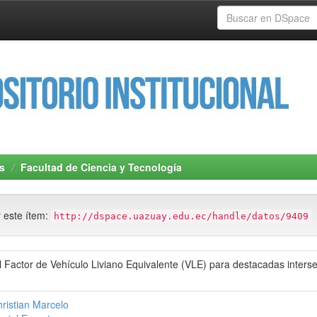
s
Facultad de Ciencia y Tecnología
r este ítem:
http://dspace.uazuay.edu.ec/handle/datos/9409
 Factor de Vehículo Liviano Equivalente (VLE) para destacadas inters
ristian Marcelo