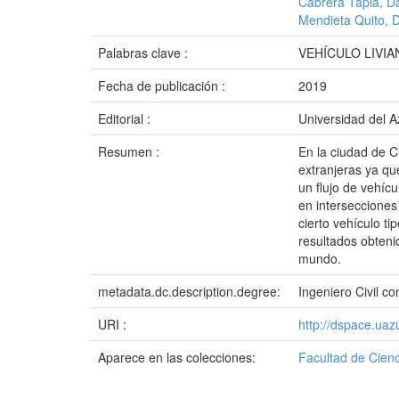
Cabrera Tapia, Da
Mendieta Quito, 
Palabras clave :
VEHÍCULO LIVI
Fecha de publicación :
2019
Editorial :
Universidad del 
Resumen :
En la ciudad de C
extranjeras ya qu
un flujo de vehíc
en intersecciones
cierto vehículo ti
resultados obteni
mundo.
metadata.dc.description.degree:
Ingeniero Civil 
URI :
http://dspace.ua
Aparece en las colecciones:
Facultad de Cienc