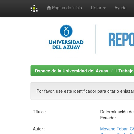
Página de inicio
Listar
Ayuda
Skip
navigation
Dspace de la Universidad del Azuay
1 Trabajo
Por favor, use este identificador para citar o enlaza
Título :
Determinación del
Ecuador
Autor :
Moyano Tobar, Ch