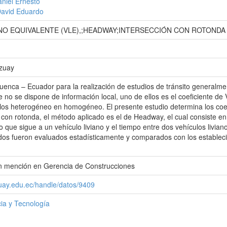
niel Ernesto
David Eduardo
ANO EQUIVALENTE (VLE),;HEADWAY;INTERSECCIÓN CON ROTONDA
Azuay
uenca – Ecuador para la realización de estudios de tránsito general
e no se dispone de información local, uno de ellos es el coeficiente de
ulos heterogéneo en homogéneo. El presente estudio determina los coef
 con rotonda, el método aplicado es el de Headway, el cual consiste en
po que sigue a un vehículo liviano y el tiempo entre dos vehículos livia
dos fueron evaluados estadísticamente y comparados con los establecid
con mención en Gerencia de Construcciones
zuay.edu.ec/handle/datos/9409
ia y Tecnología