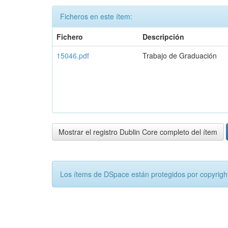
Ficheros en este ítem:
Fichero
Descripción
15046.pdf
Trabajo de Graduación
Mostrar el registro Dublin Core completo del ítem
Los ítems de DSpace están protegidos por copyright