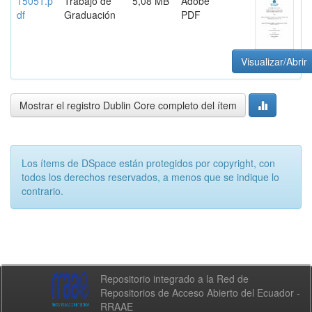
15051.p
Trabajo de
5,08 MB
Adobe
df
Graduación
PDF
Visualizar/Abrir
Mostrar el registro Dublin Core completo del ítem
Los ítems de DSpace están protegidos por copyright, con
todos los derechos reservados, a menos que se indique lo
contrario.
Repositorio integrado a la Red de
Repositorios de Acceso Abierto del Ecuador -
RRAAE