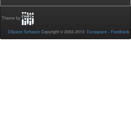
Theme by
DSpace Software
Copyright © 2002-2013
Duraspace
-
Feedback