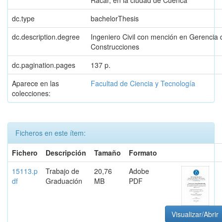
Racar, en la ciudad de Cuenca
dc.type
bachelorThesis
dc.description.degree
Ingeniero Civil con mención en Gerencia 
Construcciones
dc.pagination.pages
137 p.
Aparece en las
Facultad de Ciencia y Tecnología
colecciones:
Ficheros en este ítem:
Fichero
Descripción
Tamaño
Formato
15113.p
Trabajo de
20,76
Adobe
df
Graduación
MB
PDF
Visualizar/Abrir