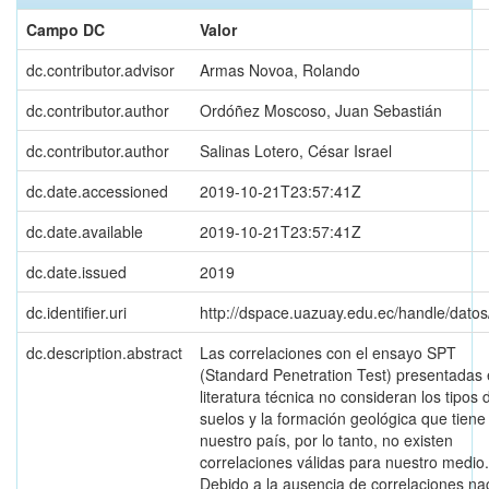
Campo DC
Valor
dc.contributor.advisor
Armas Novoa, Rolando
dc.contributor.author
Ordóñez Moscoso, Juan Sebastián
dc.contributor.author
Salinas Lotero, César Israel
dc.date.accessioned
2019-10-21T23:57:41Z
dc.date.available
2019-10-21T23:57:41Z
dc.date.issued
2019
dc.identifier.uri
http://dspace.uazuay.edu.ec/handle/dato
dc.description.abstract
Las correlaciones con el ensayo SPT
(Standard Penetration Test) presentadas 
literatura técnica no consideran los tipos 
suelos y la formación geológica que tiene
nuestro país, por lo tanto, no existen
correlaciones válidas para nuestro medio.
Debido a la ausencia de correlaciones na