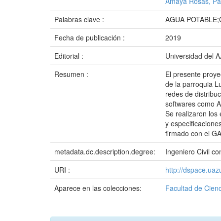
Amaya Rosas, Pa
Palabras clave :
AGUA POTABLE;
Fecha de publicación :
2019
Editorial :
Universidad del 
Resumen :
El presente proye
de la parroquia L
redes de distribu
softwares como Au
Se realizaron los
y especificacione
firmado con el GA
metadata.dc.description.degree:
Ingeniero Civil 
URI :
http://dspace.ua
Aparece en las colecciones:
Facultad de Cienc