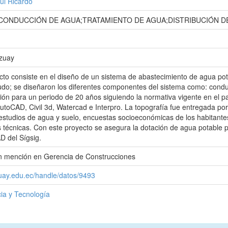
úl Ricardo
CONDUCCIÓN DE AGUA;TRATAMIENTO DE AGUA;DISTRIBUCIÓN D
Azuay
cto consiste en el diseño de un sistema de abastecimiento de agua po
udo; se diseñaron los diferentes componentes del sistema como: condu
ción para un periodo de 20 años siguiendo la normativa vigente en el p
toCAD, Civil 3d, Watercad e Interpro. La topografía fue entregada po
 estudios de agua y suelo, encuestas socioeconómicas de los habitante
s técnicas. Con este proyecto se asegura la dotación de agua potable
D del Sígsig.
con mención en Gerencia de Construcciones
zuay.edu.ec/handle/datos/9493
ia y Tecnología