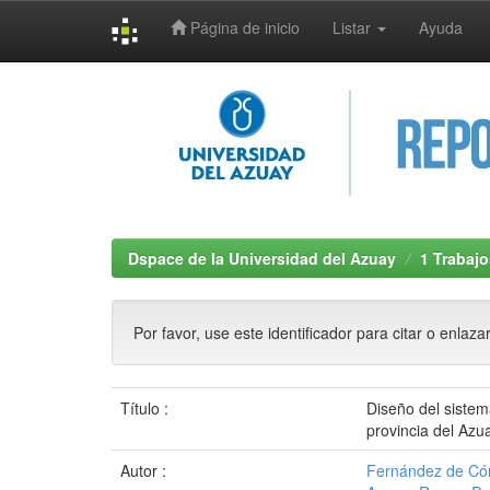
Página de inicio
Listar
Ayuda
Skip
navigation
Dspace de la Universidad del Azuay
1 Trabajo
Por favor, use este identificador para citar o enlaza
Título :
Diseño del sistem
provincia del Azu
Autor :
Fernández de Cór