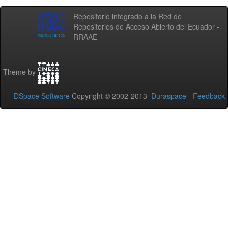
Repositorio integrado a la Red de
Repositorios de Acceso Abierto del Ecuador -
RRAAE
Theme by
DSpace Software
Copyright © 2002-2013
Duraspace
-
Feedback