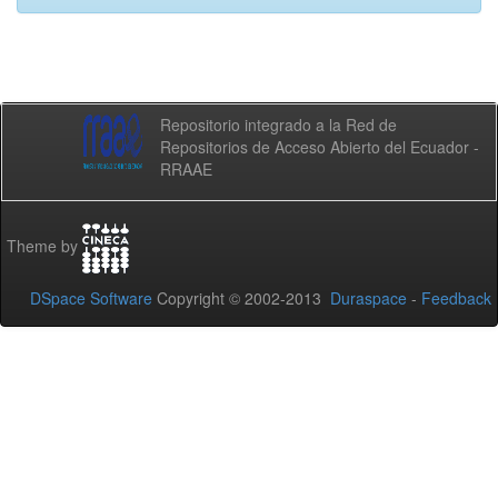
Repositorio integrado a la Red de
Repositorios de Acceso Abierto del Ecuador -
RRAAE
Theme by
DSpace Software
Copyright © 2002-2013
Duraspace
-
Feedback