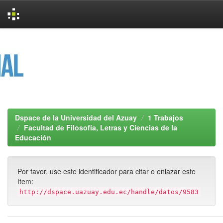
Skip
navigation
Dspace de la Universidad del Azuay
1 Trabajos
Facultad de Filosofía, Letras y Ciencias de la
Educación
Por favor, use este identificador para citar o enlazar este
ítem:
http://dspace.uazuay.edu.ec/handle/datos/9583