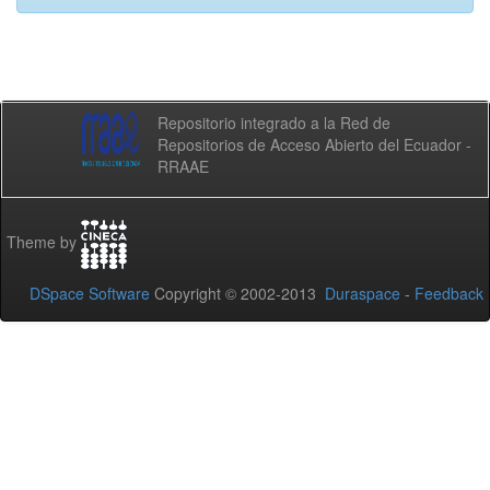
Repositorio integrado a la Red de
Repositorios de Acceso Abierto del Ecuador -
RRAAE
Theme by
DSpace Software
Copyright © 2002-2013
Duraspace
-
Feedback