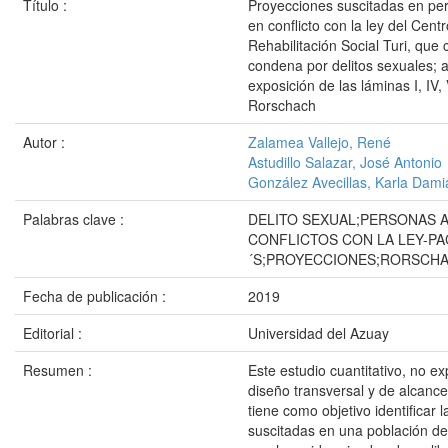
Título :
Proyecciones suscitadas en pe
en conflicto con la ley del Cent
Rehabilitación Social Turi, que
condena por delitos sexuales; a
exposición de las láminas I, IV,
Rorschach
Autor :
Zalamea Vallejo, René
Astudillo Salazar, José Antonio
González Avecillas, Karla Dam
Palabras clave :
DELITO SEXUAL;PERSONAS 
CONFLICTOS CON LA LEY-PA
´S;PROYECCIONES;RORSCH
Fecha de publicación :
2019
Editorial :
Universidad del Azuay
Resumen :
Este estudio cuantitativo, no e
diseño transversal y de alcance
tiene como objetivo identificar 
suscitadas en una población d