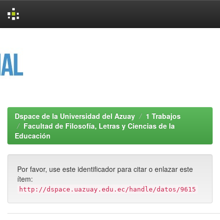
Skip
navigation
Dspace de la Universidad del Azuay
1 Trabajos
Facultad de Filosofía, Letras y Ciencias de la
Educación
Por favor, use este identificador para citar o enlazar este
ítem:
http://dspace.uazuay.edu.ec/handle/datos/9615