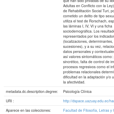
que han sido privadas de su li
Adultas en Conflicto con la Ley
de Rehabilitación Social Turi, p
cometido un delito de tipo sexua
utiliza el test de Rorschach, e
las láminas I, IV, VI y una ficha
sociodemográfica. Los resultad
representados por los indicador
(localizaciones, determinantes,
sucesiones), y a su vez, relaci
datos personales y contextuale
así valores sintomáticos como
sincrético, falta de control de i
procesos regresivos como el inf
problemas relacionales determ
dificultad en la adaptación y/o 
la afectividad.
metadata.dc.description.degree:
Psicología Clínica
URI :
http://dspace.uazuay.edu.ec/ha
Aparece en las colecciones:
Facultad de Filosofía, Letras y 