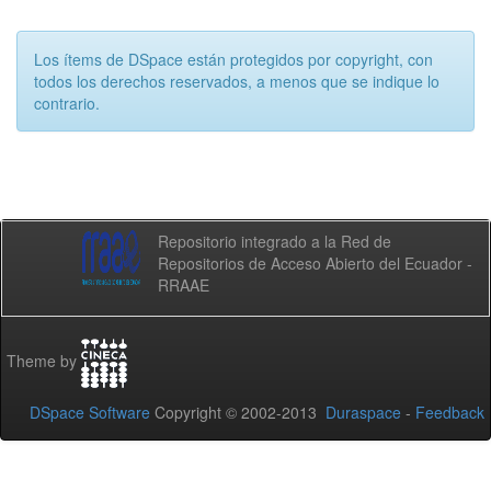
Los ítems de DSpace están protegidos por copyright, con
todos los derechos reservados, a menos que se indique lo
contrario.
Repositorio integrado a la Red de
Repositorios de Acceso Abierto del Ecuador -
RRAAE
Theme by
DSpace Software
Copyright © 2002-2013
Duraspace
-
Feedback