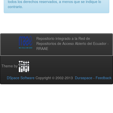
todos los derechos reservados, a menos que se indique lo
contrario.
Repositorio integrado a la Red de
Repositorios de Acceso Abierto del Ecuador -
RRAAE
Theme by
DSpace Software
Copyright © 2002-2013
Duraspace
-
Feedback