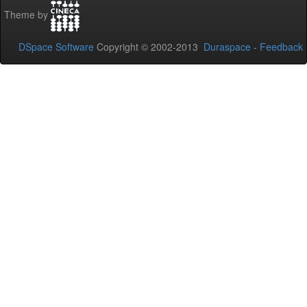
Theme by
DSpace Software
Copyright © 2002-2013
Duraspace
-
Feedback