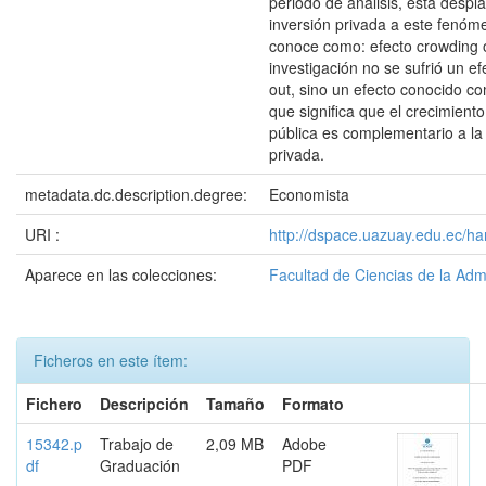
periodo de análisis, ésta despla
inversión privada a este fenóm
conoce como: efecto crowding o
investigación no se sufrió un e
out, sino un efecto conocido c
que significa que el crecimiento
pública es complementario a la 
privada.
metadata.dc.description.degree:
Economista
URI :
http://dspace.uazuay.edu.ec/ha
Aparece en las colecciones:
Facultad de Ciencias de la Adm
Ficheros en este ítem:
Fichero
Descripción
Tamaño
Formato
15342.p
Trabajo de
2,09 MB
Adobe
df
Graduación
PDF