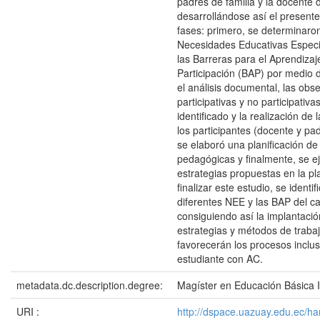
padres de familia y la docente 
desarrollándose así el presente
fases: primero, se determinaron
Necesidades Educativas Especi
las Barreras para el Aprendizaje
Participación (BAP) por medio d
el análisis documental, las obs
participativas y no participativa
identificado y la realización de 
los participantes (docente y pa
se elaboró una planificación de
pedagógicas y finalmente, se e
estrategias propuestas en la pla
finalizar este estudio, se identif
diferentes NEE y las BAP del ca
consiguiendo así la implantació
estrategias y métodos de traba
favorecerán los procesos inclu
estudiante con AC.
metadata.dc.description.degree:
Magíster en Educación Básica I
URI :
http://dspace.uazuay.edu.ec/ha