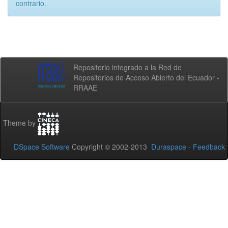
contrario.
Repositorio integrado a la Red de
Repositorios de Acceso Abierto del Ecuador -
RRAAE
Theme by
DSpace Software
Copyright © 2002-2013
Duraspace
-
Feedback