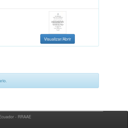
Visualizar/Abrir
rio.
l Ecuador - RRAAE