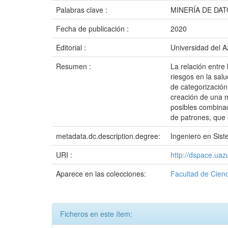
Palabras clave :
MINERÍA DE DA
Fecha de publicación :
2020
Editorial :
Universidad del 
Resumen :
La relación entre
riesgos en la sal
de categorización 
creación de una m
posibles combinac
de patrones, que 
metadata.dc.description.degree:
Ingeniero en Sist
URI :
http://dspace.ua
Aparece en las colecciones:
Facultad de Cienc
Ficheros en este ítem: