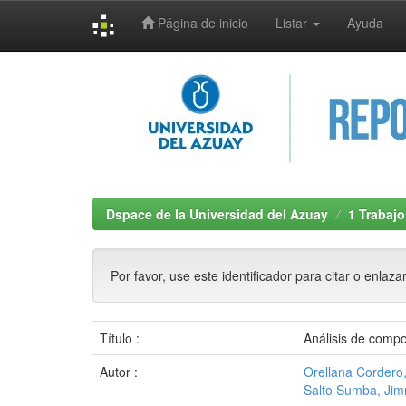
Página de inicio
Listar
Ayuda
Skip
navigation
Dspace de la Universidad del Azuay
1 Trabajo
Por favor, use este identificador para citar o enlaza
Título :
Análisis de compo
Autor :
Orellana Cordero,
Salto Sumba, Ji