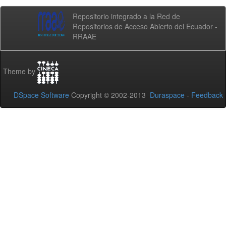
Repositorio integrado a la Red de
Repositorios de Acceso Abierto del Ecuador -
RRAAE
Theme by
DSpace Software
Copyright © 2002-2013
Duraspace
-
Feedback