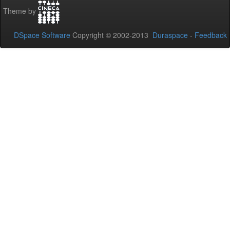
Theme by
DSpace Software
Copyright © 2002-2013
Duraspace
-
Feedback