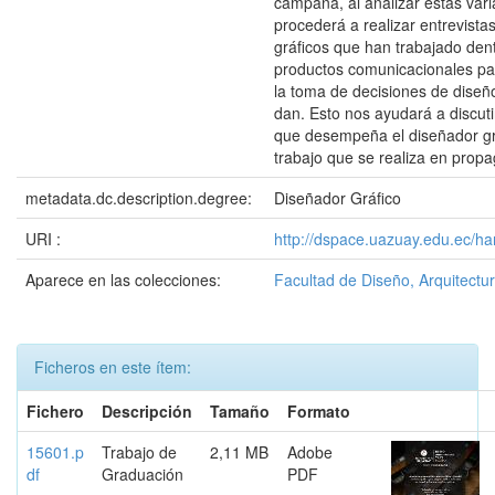
campaña, al analizar estas var
procederá a realizar entrevista
gráficos que han trabajado den
productos comunicacionales p
la toma de decisiones de diseñ
dan. Esto nos ayudará a discutir
que desempeña el diseñador grá
trabajo que se realiza en propa
metadata.dc.description.degree:
Diseñador Gráfico
URI :
http://dspace.uazuay.edu.ec/ha
Aparece en las colecciones:
Facultad de Diseño, Arquitectur
Ficheros en este ítem:
Fichero
Descripción
Tamaño
Formato
15601.p
Trabajo de
2,11 MB
Adobe
df
Graduación
PDF