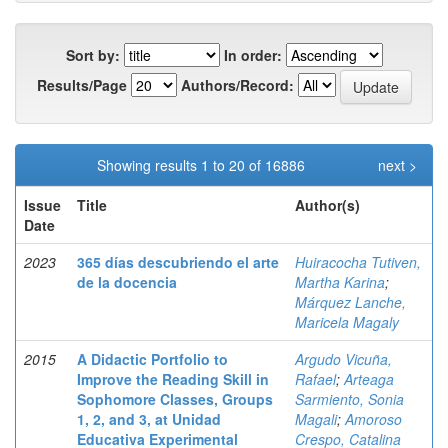
Sort by:
In order:
Results/Page
Authors/Record:
Showing results 1 to 20 of 16886
next >
Issue
Title
Author(s)
Date
2023
365 días descubriendo el arte
Huiracocha Tutiven,
de la docencia
Martha Karina
;
Márquez Lanche,
Maricela Magaly
2015
A Didactic Portfolio to
Argudo Vicuña,
Improve the Reading Skill in
Rafael
;
Arteaga
Sophomore Classes, Groups
Sarmiento, Sonia
1, 2, and 3, at Unidad
Magali
;
Amoroso
Educativa Experimental
Crespo, Catalina