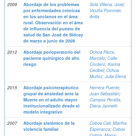
2009
Abordaje de los problemas
Solá Villena, José
;
por enfermedades crónicas
Vicuña Pommiér,
en los ancianos en el área
Anita
rural. Observación en el área
de influencia del puesto de
salud de San José de Sidcay
de marzo a junio de 2009
2012
Abordaje perioperatorio del
Ochoa Parra,
paciente quirúrgico de alto
Marcelo
;
Calle
riesgo
Cordero, Karina
Cecibel
;
Ochoa
Muñoz, Julia Elena
2015
Abordaje psicoterapéutico
Herrera Puente,
grupal de ansiedad ante la
Juan Sebastián
;
Muerte en el adulto mayor
Campos Peralta,
institucionalizado desde el
Diana Janneth
modelo integrativo
2007
Abordaje sistémico de la
Cobos Cali, Martha
violencia familiar
Esperanza
;
Cobos
Cobos, María