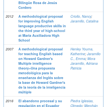
Bilingüe Rosa de Jesús
Cordero
2012
A methodological proposal
Criollo, Nancy
;
for improving English
Jaramillo, Catalina
language productive skills in
the third year of high-school
at Maria Auxiliadora High
School
2007
A methodological proposal
Henley Youma,
for teaching English based
Katherine
;
Jaramillo
on Howard Gardner's
C., Emma
;
Mora
Multiple intelligence
Jaramillo, Adriana
theory=Una propuesta
Patricia
metodológica para la
enseñanza del Inglés sobre
la base de Howard Gardner's
de la teoría de la inteligencia
múltiple
2016
El abandono procesal y su
Piedra Iglesias,
regulación en el Ecuador
Olmedo
;
Merchán