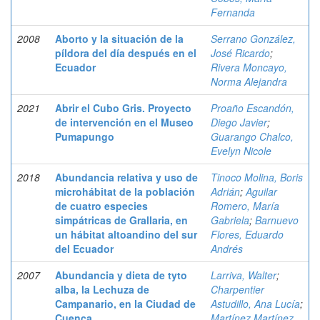
Fernanda
2008
Aborto y la situación de la
Serrano González,
píldora del día después en el
José Ricardo
;
Ecuador
Rivera Moncayo,
Norma Alejandra
2021
Abrir el Cubo Gris. Proyecto
Proaño Escandón,
de intervención en el Museo
Diego Javier
;
Pumapungo
Guarango Chalco,
Evelyn Nicole
2018
Abundancia relativa y uso de
Tinoco Molina, Boris
microhábitat de la población
Adrián
;
Aguilar
de cuatro especies
Romero, María
simpátricas de Grallaria, en
Gabriela
;
Barnuevo
un hábitat altoandino del sur
Flores, Eduardo
del Ecuador
Andrés
2007
Abundancia y dieta de tyto
Larriva, Walter
;
alba, la Lechuza de
Charpentier
Campanario, en la Ciudad de
Astudillo, Ana Lucía
;
Cuenca
Martínez Martínez,