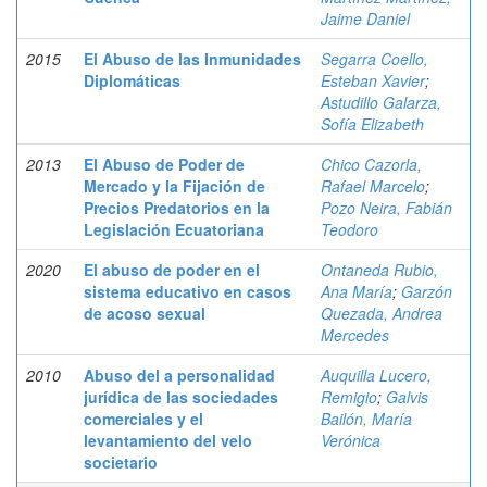
Jaime Daniel
2015
El Abuso de las Inmunidades
Segarra Coello,
Diplomáticas
Esteban Xavier
;
Astudillo Galarza,
Sofía Elizabeth
2013
El Abuso de Poder de
Chico Cazorla,
Mercado y la Fijación de
Rafael Marcelo
;
Precios Predatorios en la
Pozo Neira, Fabián
Legislación Ecuatoriana
Teodoro
2020
El abuso de poder en el
Ontaneda Rubio,
sistema educativo en casos
Ana María
;
Garzón
de acoso sexual
Quezada, Andrea
Mercedes
2010
Abuso del a personalidad
Auquilla Lucero,
jurídica de las sociedades
Remigio
;
Galvis
comerciales y el
Bailón, María
levantamiento del velo
Verónica
societario