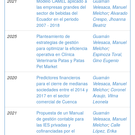
2021
Modelo CAMEL aplicado a
Guamán
las empresas grandes del
Velesaca, Manuel
sector de bebidas del
Melchor
;
Alvarado
Ecuador en el periodo
Crespo, Jhoanna
2007 - 2018
Beatriz
2025
Planteamiento de
Guamán
estrategias de gestión
Velesaca, Manuel
para optimizar la eficiencia
Melchor
;
operativa en Clínica
Espinoza Toral,
Veterinaria Patas y Patas
Gino Eugenio
Pet Market
2020
Predictores financieros
Guamán
para el cierre de medianas
Velesaca, Manuel
sociedades entre el 2014 y
Melchor
;
Coronel
2017 en el sector
Araujo, Vilma
comercial de Cuenca
Leonela
2021
Propuesta de un Manual
Guamán
de gestión contable para
Velesaca, Manuel
las IES privadas y
Melchor
;
Calle
cofinanciadas por el
López, Erika