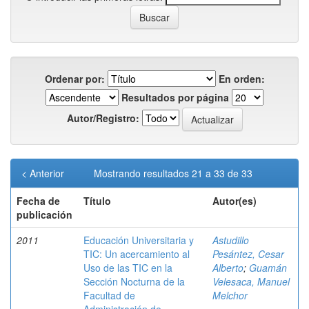
Ordenar por:
En orden:
Resultados por página
Autor/Registro:
< Anterior
Mostrando resultados 21 a 33 de 33
Fecha de
Título
Autor(es)
publicación
2011
Educación Universitaria y
Astudillo
TIC: Un acercamiento al
Pesántez, Cesar
Uso de las TIC en la
Alberto
;
Guamán
Sección Nocturna de la
Velesaca, Manuel
Facultad de
Melchor