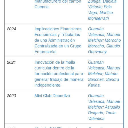
manufacturero del cantón
Zúñiga, Daniela
Cuenca
Victoria
;
Polo
Vega, Maritza
Monserrath
2024
Implicaciones Financieras,
Guamán
Económicas y Tributarias
Velesaca, Manuel
de una Administración
Melchor
;
Morocho
Centralizada en un Grupo
Morocho, Claudio
Empresarial
Geovanny
2021
Innovación de la malla
Guamán
curricular dentro de la
Velesaca, Manuel
formación profesional para
Melchor
;
Matute
generar trabajo de manera
Sánchez, Sandra
independiente
Karina
2023
Mini Club Deportivo
Guamán
Velesaca, Manuel
Melchor
;
Astudillo
Delgado, Tania
Valentina