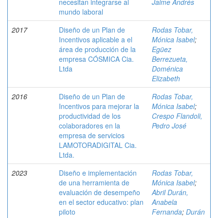
necesitan integrarse al
Jaime Andrés
mundo laboral
2017
Diseño de un Plan de
Rodas Tobar,
Incentivos aplicable a el
Mónica Isabel
;
área de producción de la
Egüez
empresa CÓSMICA Cia.
Berrezueta,
Ltda
Doménica
Elizabeth
2016
Diseño de un Plan de
Rodas Tobar,
Incentivos para mejorar la
Mónica Isabel
;
productividad de los
Crespo Flandoli,
colaboradores en la
Pedro José
empresa de servicios
LAMOTORADIGITAL Cia.
Ltda.
2023
Diseño e implementación
Rodas Tobar,
de una herramienta de
Mónica Isabel
;
evaluación de desempeño
Abril Durán,
en el sector educativo: plan
Anabela
piloto
Fernanda
;
Durán