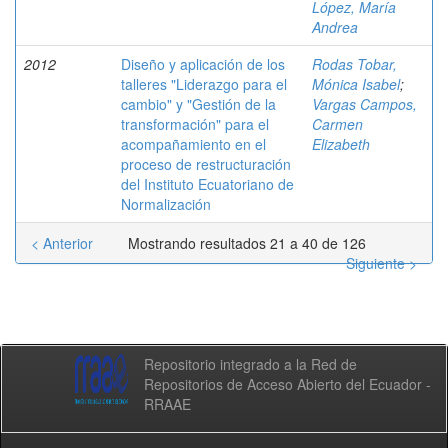
López, María
Andrea
2012
Diseño y aplicación de los
Rodas Tobar,
talleres "Liderazgo para el
Mónica Isabel
;
cambio" y "Gestión de la
Vargas Campos,
transformación" para el
Carmen
acompañamiento en el
Elizabeth
proceso de restructuración
del Instituto Ecuatoriano de
Normalización
< Anterior
Mostrando resultados 21 a 40 de 126
Siguiente >
Repositorio integrado a la Red de
Repositorios de Acceso Abierto del Ecuador -
RRAAE