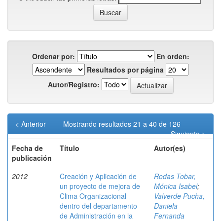
Ordenar por:
En orden:
Resultados por página
Autor/Registro:
< Anterior
Mostrando resultados 21 a 40 de 126
Siguiente >
Fecha de
Título
Autor(es)
publicación
2012
Creación y Aplicación de
Rodas Tobar,
un proyecto de mejora de
Mónica Isabel
;
Clima Organizacional
Valverde Pucha,
dentro del departamento
Daniela
de Administración en la
Fernanda