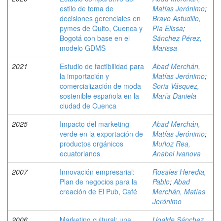
estilo de toma de
Matías Jerónimo
;
decisiones gerenciales en
Bravo Astudillo,
pymes de Quito, Cuenca y
Pía Elissa
;
Bogotá con base en el
Sánchez Pérez,
modelo GDMS
Marissa
2021
Estudio de factibilidad para
Abad Merchán,
la importación y
Matías Jerónimo
;
comercialización de moda
Soria Vásquez,
sostenible española en la
María Daniela
ciudad de Cuenca
2025
Impacto del marketing
Abad Merchán,
verde en la exportación de
Matías Jerónimo
;
productos orgánicos
Muñoz Rea,
ecuatorianos
Anabel Ivanova
2007
Innovación empresarial:
Rosales Heredia,
Plan de negocios para la
Pablo
;
Abad
creación de El Pub, Café
Merchán, Matías
Jerónimo
2006
Marketing cultural: una
Ugalde Sánchez,