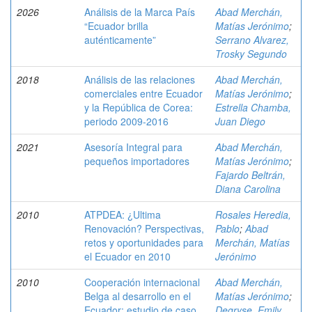
2026
Análisis de la Marca País
Abad Merchán,
“Ecuador brilla
Matías Jerónimo
;
auténticamente”
Serrano Alvarez,
Trosky Segundo
2018
Análisis de las relaciones
Abad Merchán,
comerciales entre Ecuador
Matías Jerónimo
;
y la República de Corea:
Estrella Chamba,
periodo 2009-2016
Juan Diego
2021
Asesoría Integral para
Abad Merchán,
pequeños importadores
Matías Jerónimo
;
Fajardo Beltrán,
Diana Carolina
2010
ATPDEA: ¿Ultima
Rosales Heredia,
Renovación? Perspectivas,
Pablo
;
Abad
retos y oportunidades para
Merchán, Matías
el Ecuador en 2010
Jerónimo
2010
Cooperación internacional
Abad Merchán,
Belga al desarrollo en el
Matías Jerónimo
;
Ecuador: estudio de caso
Degryse, Emily