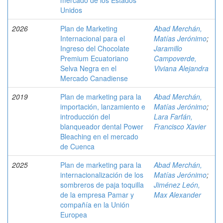
mercado de los Estados
Unidos
2026
Plan de Marketing
Abad Merchán,
Internacional para el
Matías Jerónimo
;
Ingreso del Chocolate
Jaramillo
Premium Ecuatoriano
Campoverde,
Selva Negra en el
Viviana Alejandra
Mercado Canadiense
2019
Plan de marketing para la
Abad Merchán,
importación, lanzamiento e
Matías Jerónimo
;
introducción del
Lara Farfán,
blanqueador dental Power
Francisco Xavier
Bleaching en el mercado
de Cuenca
2025
Plan de marketing para la
Abad Merchán,
internacionalización de los
Matías Jerónimo
;
sombreros de paja toquilla
Jiménez León,
de la empresa Pamar y
Max Alexander
compañía en la Unión
Europea