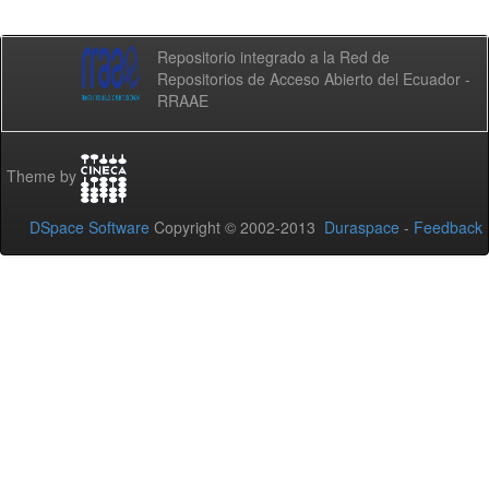
Repositorio integrado a la Red de
Repositorios de Acceso Abierto del Ecuador -
RRAAE
Theme by
DSpace Software
Copyright © 2002-2013
Duraspace
-
Feedback