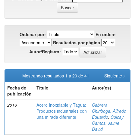
Ordenar por:
En orden:
Resultados por página
Autor/Registro:
Mostrando resultados 1 a 20 de 41
Siguiente >
Fecha de
Título
Autor(es)
publicación
2016
Acero Inoxidable y Tagua:
Cabrera
Productos industriales con
Chiriboga, Alfredo
una mirada diferente
Eduardo
;
Culcay
Cantos, Jaime
David