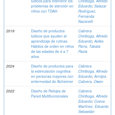
lúdicos para intervenir los
Chiriboga, Alfredo
problemas de atención en
Eduardo
;
Salazar
niños con TDAH
Rodríguez,
Fernanda
Nazareth
2019
Diseño de productos
Cabrera
lúdicos que ayuden al
Chiriboga, Alfredo
aprendizaje de rutinas.
Eduardo
;
Avilés
Hábitos de orden en niños
Parra, Tabata
de las edades de 4 a 7
Paola
años
2024
Diseño de productos para
Cabrera
la estimulación cognitiva
Chiriboga, Alfredo
en personas mayores con
Eduardo
;
Armijos
enfermedad de Alzheimer
Cabrera, Owen
2022
Diseño de Relojes de
Cabrera
Pared Multifuncionales
Chiriboga, Alfredo
Eduardo
;
Cueva
Martínez, Eduardo
Sebastián