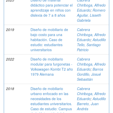
2025
Diseño de material
Cabrera
didáctico para potenciar el
Chiriboga, Alfredo
aprendizaje en niños con
Eduardo
;
Romero
dislexia de 7 a 8 años
Aguilar, Lisseth
Gabriela
2019
Diseño de mobiliario de
Cabrera
bajo costo para una
Chiriboga, Alfredo
habitación. Caso de
Eduardo
;
Astudillo
estudio: estudiantes
Tello, Santiago
universitarios
Patricio
2022
Diseño de mobiliario
Cabrera
modular para furgonetas -
Chiriboga, Alfredo
Volkswagen Kombi T2 año
Eduardo
;
Barros
1979 Alemana
Gordillo, Josué
Sebastián
2018
Diseño de mobiliario
Cabrera
urbano enfocado en las
Chiriboga, Alfredo
necesidades de los
Eduardo
;
Astudillo
estudiantes universitarios.
Barreto, Juan
Caso de estudio: Campus
Andrés