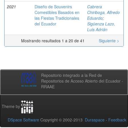
2021
Diseño de Souvenirs
Cabrera
Comestibles Basados en
Chiriboga, Alfredo
las Fiestas Tradicionales
Eduardo
;
del Ecuador
Sigüenza Lazo,
Luis Adrián
Mostrando resultados 1 a 20 de 41
Siguiente >
Repositorio integrado a la Red de
Repositorios de Acceso Abierto del Ecuador -
RRAAE
Theme by
DSpace Software
Copyright © 2002-2013
Duraspace
-
Feedback